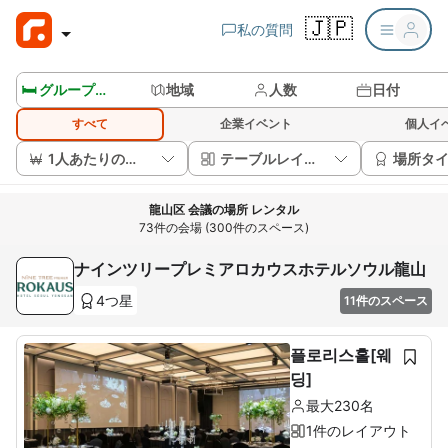
🇯🇵
私の質問
🛏️ グループルームを見る
地域
人数
日付
すべて
企業イベント
個人イ
1人あたりの価格
テーブルレイアウト
場所タ
龍山区 会議の場所 レンタル
73件の会場 (300件のスペース)
ナインツリープレミアロカウスホテルソウル龍山
4つ星
11件のスペース
플로리스홀[웨
딩]
最大230名
1件のレイアウト