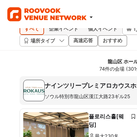
すべて
企業イベント
個人イベント
場所タイプ
高速応答
おすすめ
龍山区 ホー
74件の会場 (3
ナインツリープレミアロカウスホ
ソウル特別市龍山区漢江大路23ギル25
플로리스홀[웨
딩]
最大230名