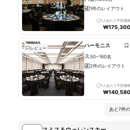
1件のレイアウト
1人あたり予想価
₩
175,30
ハーモニス
レビュー
50~160名
2件のレイアウト
1人あたり予想価
₩
140,58
あと7件
スミス＆ウォレンスキー