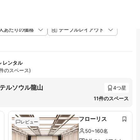
1人あたりの価格
テーブルレイアウト
ル レンタル
01件のスペース)
テルソウル龍山
4つ星
11件のスペース
フローリス
レビュー
50~160名