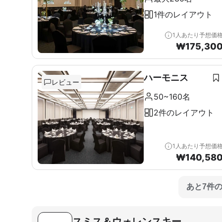
1件のレイアウト
1人あたり予想価
₩
175,30
ハーモニス
レビュー
50~160名
2件のレイアウト
1人あたり予想価
₩
140,58
あと7件
スミス＆ウォレンスキー