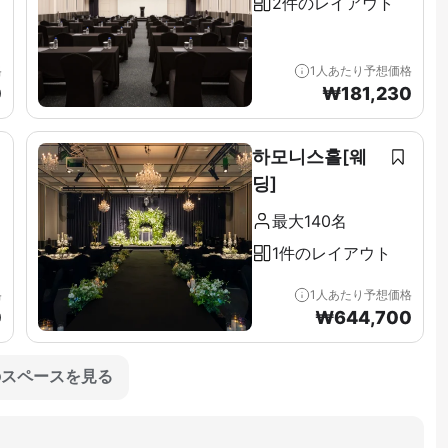
2件のレイアウト
格
1人あたり予想価格
0
₩
181,230
하모니스홀[웨
딩]
最大140名
1件のレイアウト
格
1人あたり予想価格
0
₩
644,700
のスペースを見る