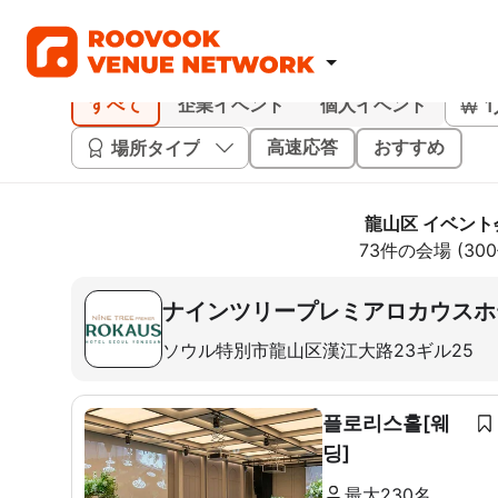
すべて
企業イベント
個人イベント
場所タイプ
高速応答
おすすめ
龍山区 イベント
73件の会場 (3
ナインツリープレミアロカウスホ
ソウル特別市龍山区漢江大路23ギル25
플로리스홀[웨
딩]
最大230名