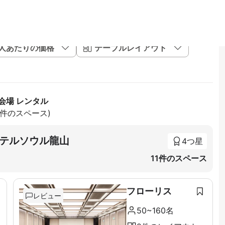
1人あたりの価格
テーブルレイアウト
会場 レンタル
00件のスペース)
テルソウル龍山
4つ星
11件のスペース
フローリス
レビュー
50~160名