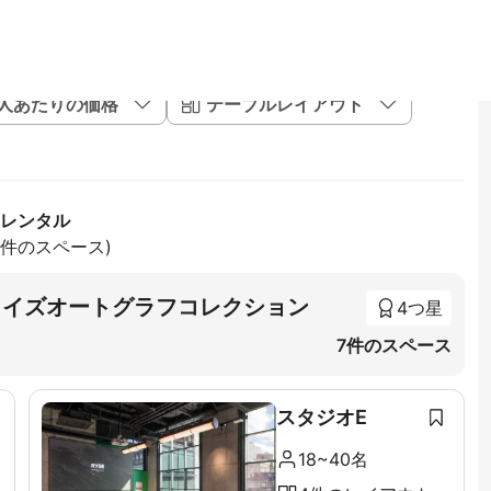
1人あたりの価格
テーブルレイアウト
R レンタル
02件のスペース)
tion ライズオートグラフコレクション
4つ星
7件のスペース
スタジオE
18~40名