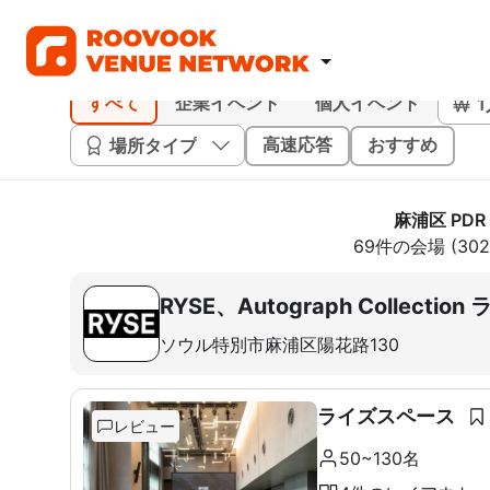
すべて
企業イベント
個人イベント
場所タイプ
高速応答
おすすめ
麻浦区 PD
69件の会場 (3
RYSE、Autograph Collec
ソウル特別市麻浦区陽花路130
ライズスペース
レビュー
50~130名