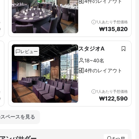
4件のレイアウト
格
1人あたり予想価格
0
₩
135,820
スタジオA
レビュー
18~40名
4件のレイアウト
格
1人あたり予想価格
0
₩
122,590
のスペースを見る
アンバサダー