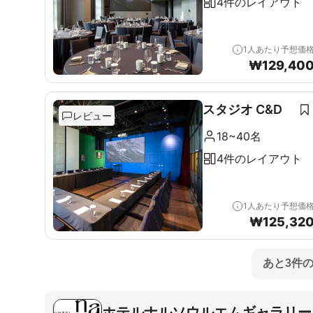
4件のレイアウト
1人あたり予想価
₩
129,40
スタジオ C&D
レビュー
18~40名
4件のレイアウト
1人あたり予想価
₩
125,32
あと3件
ホテルナルソウルエムギャラリー