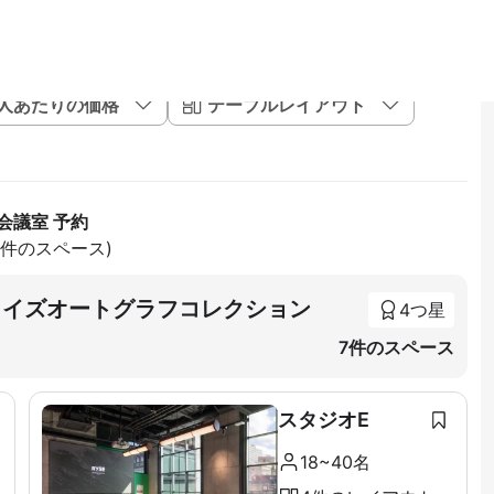
1人あたりの価格
テーブルレイアウト
会議室 予約
88件のスペース)
tion ライズオートグラフコレクション
4つ星
7件のスペース
スタジオE
18~40名