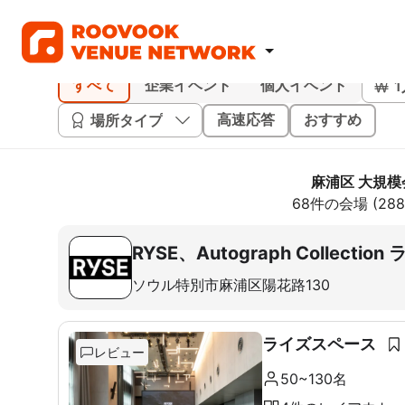
すべて
企業イベント
個人イベント
場所タイプ
高速応答
おすすめ
麻浦区 大規模
68件の会場 (2
RYSE、Autograph Collec
ソウル特別市麻浦区陽花路130
ライズスペース
レビュー
50~130名