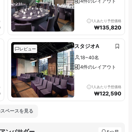
4件のレイアウト
格
1人あたり予想価格
0
₩
135,820
スタジオA
レビュー
18~40名
4件のレイアウト
格
1人あたり予想価格
0
₩
122,590
のスペースを見る
アンバサダー