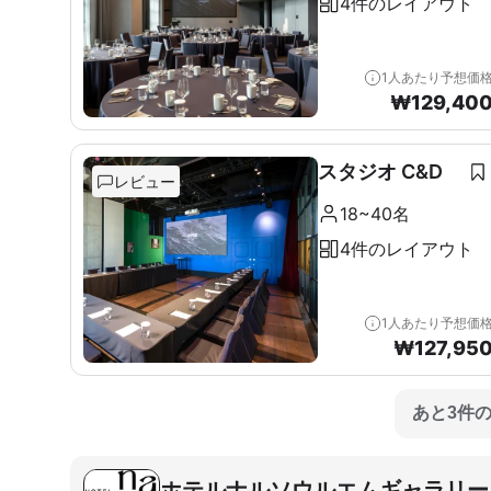
4件のレイアウト
1人あたり予想価
₩
129,40
スタジオ C&D
レビュー
18~40名
4件のレイアウト
1人あたり予想価
₩
127,95
あと3件
ホテルナルソウルエムギャラリー