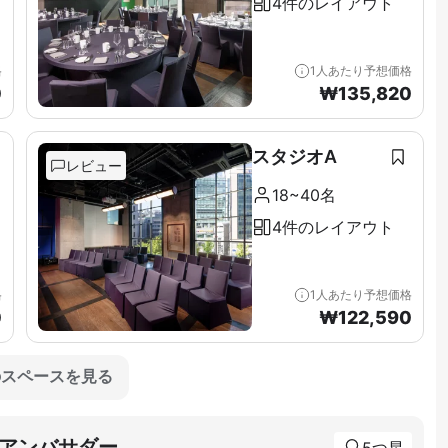
4件のレイアウト
格
1人あたり予想価格
0
₩
135,820
スタジオA
レビュー
18~40名
4件のレイアウト
格
1人あたり予想価格
0
₩
122,590
のスペースを見る
アンバサダー