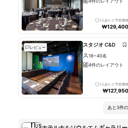
4件のレイアウト
1人あたり予想価
₩
129,40
スタジオ C&D
レビュー
18~40名
4件のレイアウト
1人あたり予想価
₩
127,95
あと3件
ホテルナルソウルエムギャラリー