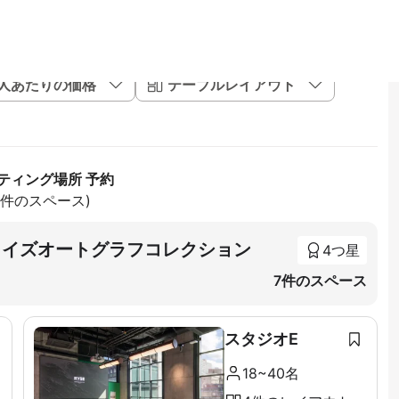
1人あたりの価格
テーブルレイアウト
ティング場所 予約
88件のスペース)
tion ライズオートグラフコレクション
4つ星
7件のスペース
スタジオE
18~40名