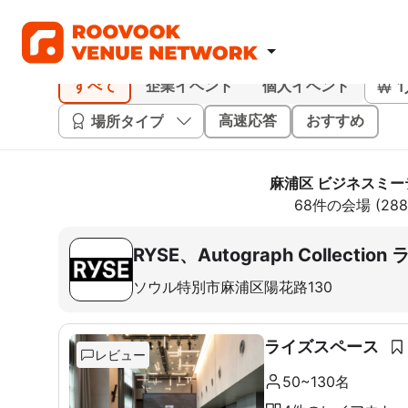
すべて
企業イベント
個人イベント
場所タイプ
高速応答
おすすめ
麻浦区 ビジネスミー
68件の会場 (2
RYSE、Autograph Collec
ソウル特別市麻浦区陽花路130
ライズスペース
レビュー
50~130名