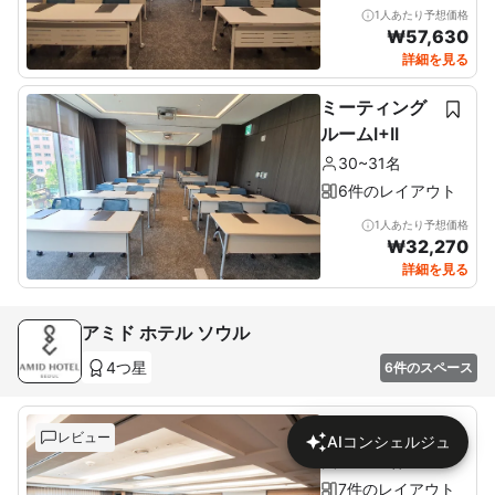
1人あたり予想価格
₩
57,630
詳細を見る
ミーティング
ルームI+II
30~31名
6件のレイアウト
1人あたり予想価格
₩
32,270
詳細を見る
アミド ホテル ソウル
4つ星
6件のスペース
アミドホール
レビュー
AIコンシェルジュ
30~80名
7件のレイアウト