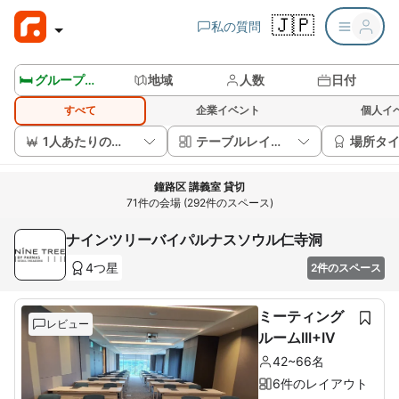
🇯🇵
私の質問
🛏️ グループルームを見る
地域
人数
日付
すべて
企業イベント
個人イ
1人あたりの価格
テーブルレイアウト
場所タ
鐘路区 講義室 貸切
71件の会場 (292件のスペース)
ナインツリーバイパルナスソウル仁寺洞
4つ星
2件のスペース
ミーティング
レビュー
ルームIII+IV
42~66名
6件のレイアウト