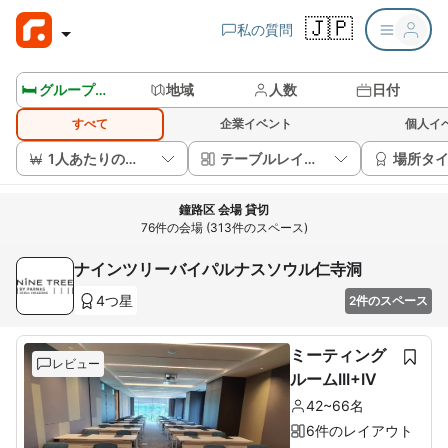
🇯🇵
私の質問
🛏️ グループルームを見る
地域
人数
日付
すべて
企業イベント
個人イ
1人あたりの価格
テーブルレイアウト
場所タ
鐘路区 会場 貸切
76件の会場 (313件のスペース)
ナインツリーバイパルナスソウル仁寺洞
4つ星
2件のスペース
ミーティング
レビュー
ルームIII+IV
42~66名
6件のレイアウト