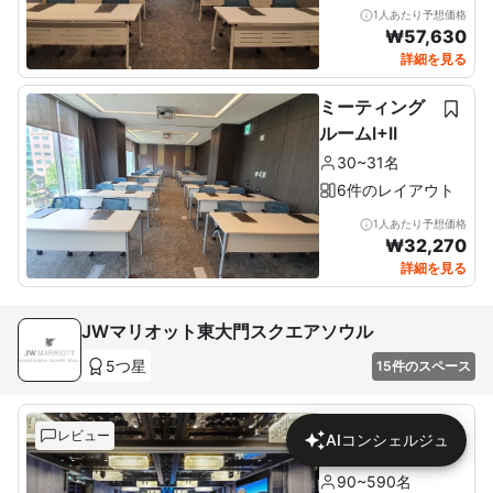
1人あたり予想価格
₩
57,630
詳細を見る
ミーティング
ルームI+II
30~31名
6件のレイアウト
1人あたり予想価格
₩
32,270
詳細を見る
JWマリオット東大門スクエアソウル
5つ星
15件のスペース
グランドボー
レビュー
AIコンシェルジュ
ルルーム
90~590名