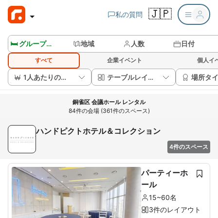
🇯🇵
私の質問
🛏️ グループルームを見る
地域
人数
日付
すべて
企業イベント
個人イ
1人あたりの価格
テーブルレイアウト
場所タ
銅雀区 会議ホール レンタル
84件の会場 (361件のスペース)
ハンドピクトホテル＆コレクション
4件のスペース
パーティーホ
ール
15~60名
3件のレイアウト