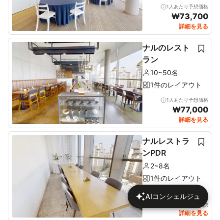
1人あたり予想価格
₩
73,700
詳細を見る
ナルのレスト
ラン
10~50名
1件のレイアウト
1人あたり予想価格
₩
77,000
詳細を見る
ナルレストラ
ンPDR
2~8名
1件のレイアウト
AIコンシェルジュ
詳細で価格を確認
詳細を見る