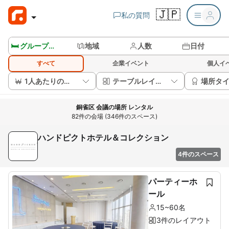
🇯🇵
私の質問
🛏️ グループルームを見る
地域
人数
日付
すべて
企業イベント
個人イ
1人あたりの価格
テーブルレイアウト
場所タ
銅雀区 会議の場所 レンタル
82件の会場 (346件のスペース)
ハンドピクトホテル＆コレクション
4件のスペース
パーティーホ
ール
15~60名
3件のレイアウト