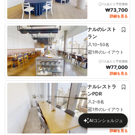
1人あたり予想価格
₩
73,700
詳細を見る
ナルのレスト
ラン
10~50名
1件のレイアウト
1人あたり予想価格
₩
77,000
詳細を見る
ナルレストラ
ンPDR
2~8名
1件のレイアウト
AIコンシェルジュ
詳細で価格を確認
詳細を見る