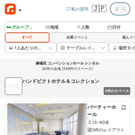
🇯🇵
私の質問
🛏️ グループルームを見る
地域
人数
日付
すべて
企業イベント
個人イ
1人あたりの価格
テーブルレイアウト
場所タ
銅雀区 コンベンションホール レンタル
82件の会場 (346件のスペース)
ハンドピクトホテル＆コレクション
4件のスペース
パーティーホ
ール
15~60名
3件のレイアウト