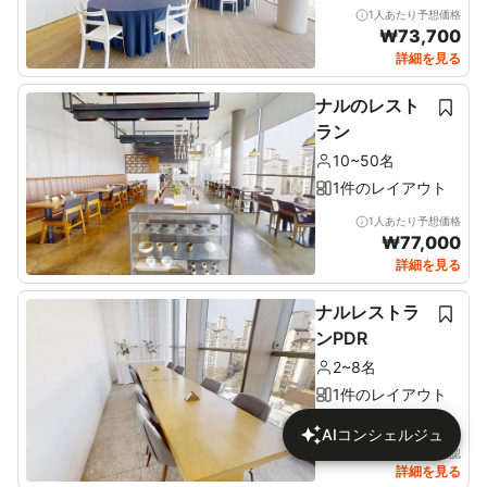
1人あたり予想価格
₩
73,700
詳細を見る
ナルのレスト
ラン
10~50名
1件のレイアウト
1人あたり予想価格
₩
77,000
詳細を見る
ナルレストラ
ンPDR
2~8名
1件のレイアウト
AIコンシェルジュ
詳細で価格を確認
詳細を見る