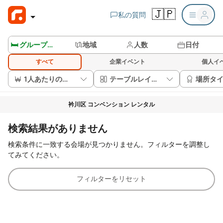
🇯🇵
私の質問
🛏️ グループルームを見る
地域
人数
日付
すべて
企業イベント
個人イ
1人あたりの価格
テーブルレイアウト
場所タ
衿川区 コンベンション レンタル
検索結果がありません
検索条件に一致する会場が見つかりません。フィルターを調整し
てみてください。
フィルターをリセット