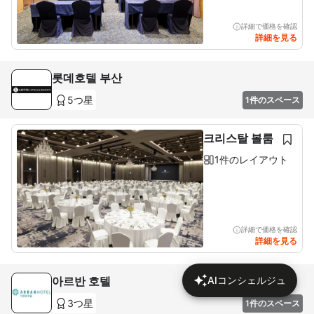
詳細で価格を確認
詳細を見る
롯데호텔 부산
5つ星
1件のスペース
크리스탈 볼룸
1件のレイアウト
詳細で価格を確認
詳細を見る
아르반 호텔
AIコンシェルジュ
3つ星
1件のスペース