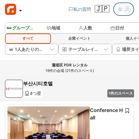
🇯🇵
私の質問
🛏️ グループルームを見る
地域
人数
日付
すべて
企業イベント
個人イ
1人あたりの価格
テーブルレイアウト
場所タ
蓮堤区 PDR レンタル
19件の会場 (21件のスペース)
부산시티호텔
4つ星
1件のスペース
Conference H
all