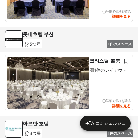
詳細で価格を確認
詳細を見る
롯데호텔 부산
5つ星
1件のスペース
크리스탈 볼룸
1件のレイアウト
詳細で価格を確認
詳細を見る
아르반 호텔
AIコンシェルジュ
3つ星
1件のスペース