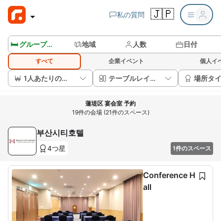
🇯🇵
私の質問
🛏️ グループルームを見る
地域
人数
日付
すべて
企業イベント
個人イ
1人あたりの価格
テーブルレイアウト
場所タ
蓮堤区 宴会室 予約
19件の会場 (21件のスペース)
부산시티호텔
4つ星
1件のスペース
Conference H
all