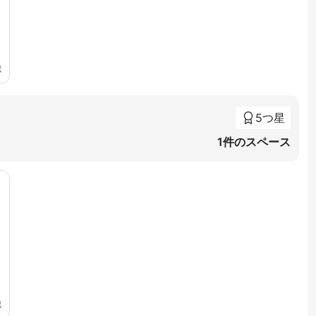
認
5つ星
1件のスペース
認