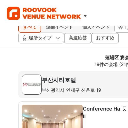
すべて
企業イベント
個人イベント
場所タイプ
高速応答
おすすめ
蓮堤区 宴
19件の会場 (2
부산시티호텔
부산광역시 연제구 신촌로 19
Conference Ha
ll