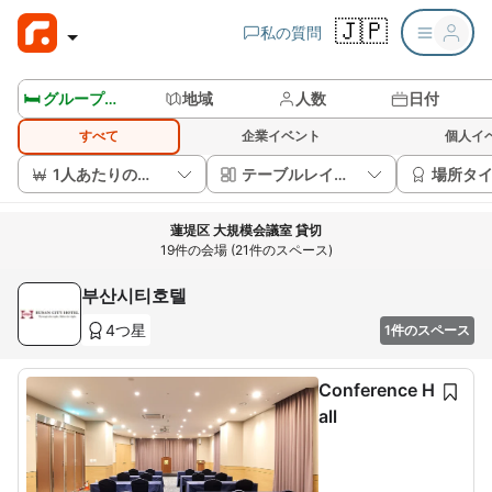
🇯🇵
私の質問
🛏️ グループルームを見る
地域
人数
日付
すべて
企業イベント
個人イ
1人あたりの価格
テーブルレイアウト
場所タ
蓮堤区 大規模会議室 貸切
19件の会場 (21件のスペース)
부산시티호텔
4つ星
1件のスペース
Conference H
all