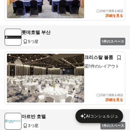
詳細で価格を確認
詳細を見る
롯데호텔 부산
5つ星
1件のスペース
크리스탈 볼룸
1件のレイアウト
詳細で価格を確認
詳細を見る
아르반 호텔
AIコンシェルジュ
3つ星
1件のスペース