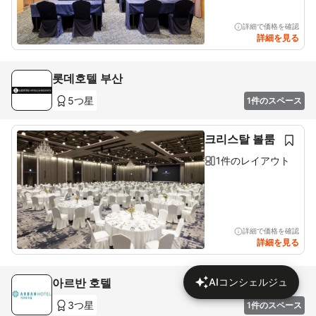
詳細で価格を確認
詳細を見る
롯데호텔 부산
5つ星
1件のスペース
크리스탈 볼룸
1件のレイアウト
詳細で価格を確認
詳細を見る
아르반 호텔
AIコンシェルジュ
3つ星
1件のスペース