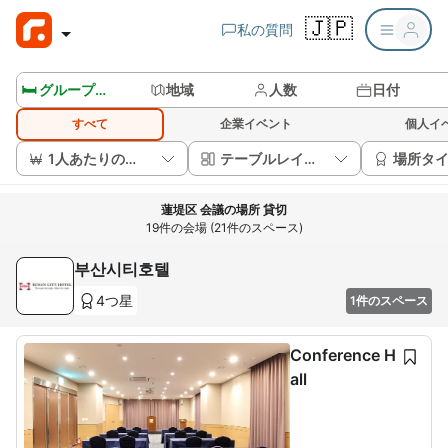
🇯🇵
私の質問
🛏️ グループルームを見る
地域
人数
日付
すべて
企業イベント
個人イ
1人あたりの価格
テーブルレイアウト
場所タ
蓮堤区 会議の場所 貸切
19件の会場 (21件のスペース)
부산시티호텔
4つ星
1件のスペース
Conference H
all