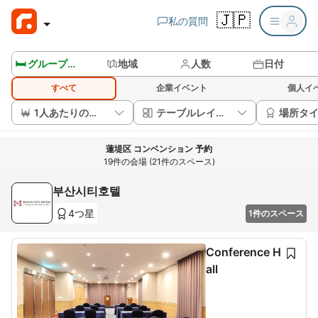
🇯🇵
私の質問
🛏️ グループルームを見る
地域
人数
日付
すべて
企業イベント
個人イ
1人あたりの価格
テーブルレイアウト
場所タ
蓮堤区 コンベンション 予約
19件の会場 (21件のスペース)
부산시티호텔
4つ星
1件のスペース
Conference H
all