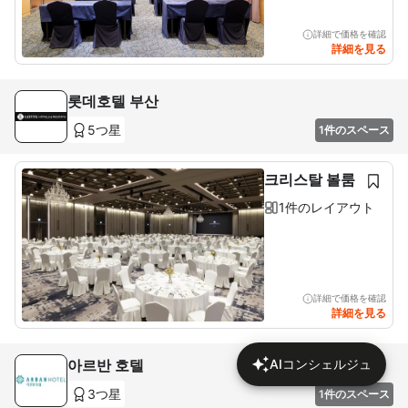
詳細で価格を確認
詳細を見る
롯데호텔 부산
5つ星
1件のスペース
크리스탈 볼룸
1件のレイアウト
詳細で価格を確認
詳細を見る
아르반 호텔
AIコンシェルジュ
3つ星
1件のスペース