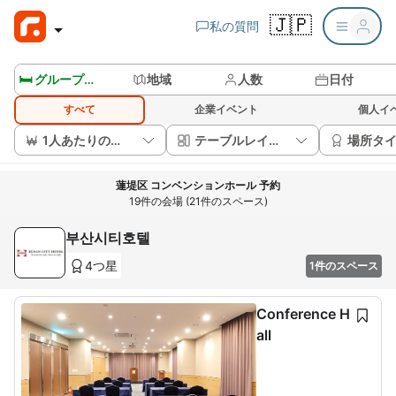
🇯🇵
私の質問
🛏️ グループルームを見る
地域
人数
日付
すべて
企業イベント
個人イ
1人あたりの価格
テーブルレイアウト
場所タ
蓮堤区 コンベンションホール 予約
19件の会場 (21件のスペース)
부산시티호텔
4つ星
1件のスペース
Conference H
all