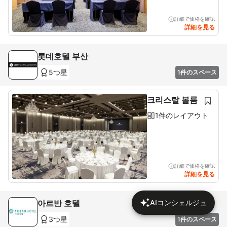
詳細で価格を確認
詳細を見る
롯데호텔 부산
5つ星
1件のスペース
크리스탈 볼룸
1件のレイアウト
詳細で価格を確認
詳細を見る
아르반 호텔
AIコンシェルジュ
3つ星
1件のスペース