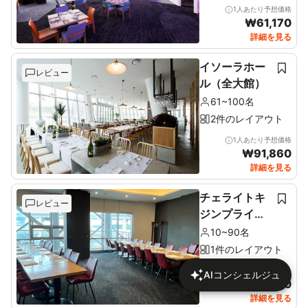
1人あたり予想価格
₩
61,170
詳細を見る
イソーラホー
レビュー
ル（全大館）
61~100名
2件のレイアウト
1人あたり予想価格
₩
91,860
詳細を見る
チェライトキ
レビュー
ジンプライベ
ートルーム（2
10~90名
階）
1件のレイアウト
1人あたり予想価格
AIコンシェルジュ
₩
77,930
詳細を見る