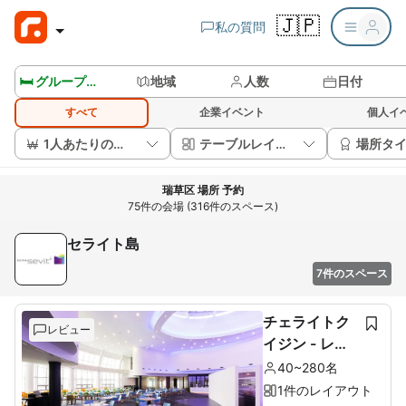
🇯🇵
私の質問
🛏️ グループルームを見る
地域
人数
日付
すべて
企業イベント
個人イ
1人あたりの価格
テーブルレイアウト
場所タ
瑞草区 場所 予約
75件の会場 (316件のスペース)
セライト島
7件のスペース
チェライトク
レビュー
イジン - レス
トラン2階
40~280名
1件のレイアウト