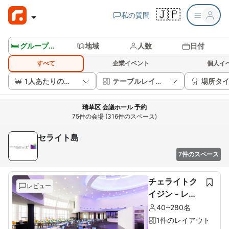
🇯🇵
私の質問
🛏️ グループルームを見る
地域
人数
日付
すべて
企業イベント
個人イ
1人あたりの価格
テーブルレイアウト
場所タ
瑞草区 会議ホール 予約
75件の会場 (316件のスペース)
セライト島
7件のスペース
チェライトク
レビュー
イジン - レス
トラン2階
40~280名
1件のレイアウト