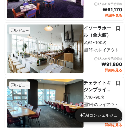
1人あたり予想価格
₩
61,170
詳細を見る
イソーラホー
レビュー
ル（全大館）
61~100名
2件のレイアウト
1人あたり予想価格
₩
91,860
詳細を見る
チェライトキ
レビュー
ジンプライベ
ートルーム（2
10~90名
階）
1件のレイアウト
1人あたり予想価格
AIコンシェルジュ
₩
76,680
詳細を見る