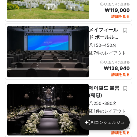
1人あたり予想価格
₩
119,000
詳細を見る
メイフィール
ド ボールルー
ム (Mayfield
150~450名
Ballroom)
7件のレイアウト
1人あたり予想価格
₩
138,940
詳細を見る
메이필드 볼룸
(웨딩)
250~380名
1件のレイアウト
AIコンシェルジュ
詳細で価格を確認
詳細を見る