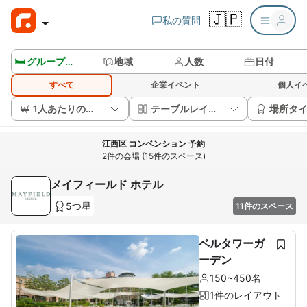
🇯🇵
私の質問
🛏️ グループルームを見る
地域
人数
日付
すべて
企業イベント
個人イ
1人あたりの価格
テーブルレイアウト
場所タ
江西区 コンベンション 予約
2件の会場 (15件のスペース)
メイフィールド ホテル
5つ星
11件のスペース
ベルタワーガ
ーデン
150~450名
1件のレイアウト