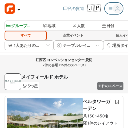
🇯🇵
私の質問
🛏️ グループルームを見る
地域
人数
日付
すべて
企業イベント
個人イ
1人あたりの価格
テーブルレイアウト
場所タ
江西区 コンベンションセンター 貸切
2件の会場 (15件のスペース)
メイフィールド ホテル
5つ星
11件のスペース
ベルタワーガ
ーデン
150~450名
1件のレイアウト