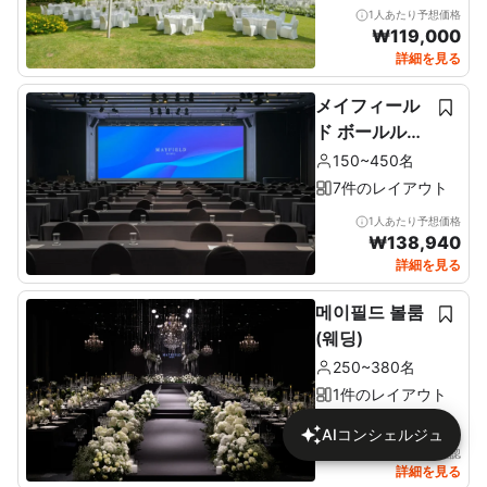
1人あたり予想価格
₩
119,000
詳細を見る
メイフィール
ド ボールルー
ム (Mayfield
150~450名
Ballroom)
7件のレイアウト
1人あたり予想価格
₩
138,940
詳細を見る
메이필드 볼룸
(웨딩)
250~380名
1件のレイアウト
AIコンシェルジュ
詳細で価格を確認
詳細を見る