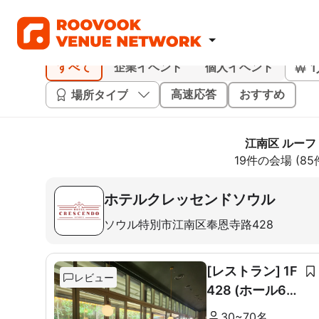
すべて
企業イベント
個人イベント
場所タイプ
高速応答
おすすめ
江南区 ルーフ
19件の会場 (8
ホテルクレッセンドソウル
ソウル特別市江南区奉恩寺路428
[レストラン] 1F
レビュー
428 (ホール60
席+ルーム10席)
30~70名