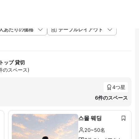
1人あたりの価格
テーブルレイアウト
トップ 貸切
5件のスペース)
4つ星
6件のスペース
스몰 웨딩
20~50名