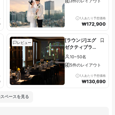
3件のレイアウト
格
1人あたり予想価格
0
₩
172,900
[ラウンジ]エグ
レビュー
ゼクティブラウ
ンジ＆テラス全
10~50名
階（11F）
5件のレイアウト
格
1人あたり予想価格
0
₩
130,690
のスペースを見る