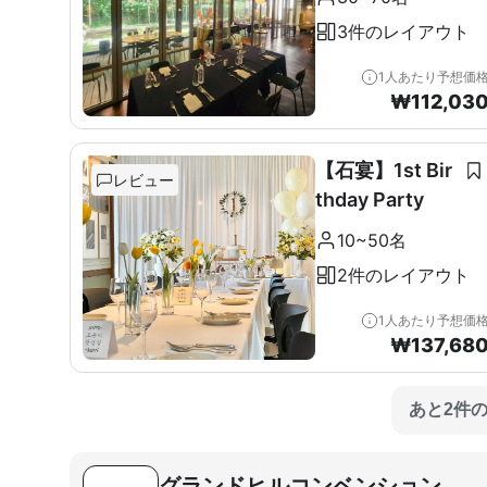
3件のレイアウト
1人あたり予想価
₩
112,03
【石宴】1st Bir
レビュー
thday Party
10~50名
2件のレイアウト
1人あたり予想価
₩
137,68
あと2件
グランドヒルコンベンション