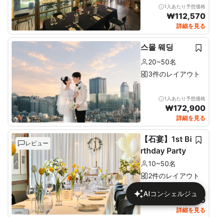
1人あたり予想価格
₩
112,570
詳細を見る
스몰 웨딩
20~50名
3件のレイアウト
1人あたり予想価格
₩
172,900
詳細を見る
【石宴】1st Bi
レビュー
rthday Party
10~50名
2件のレイアウト
1人あたり予想価格
AIコンシェルジュ
₩
137,680
詳細を見る