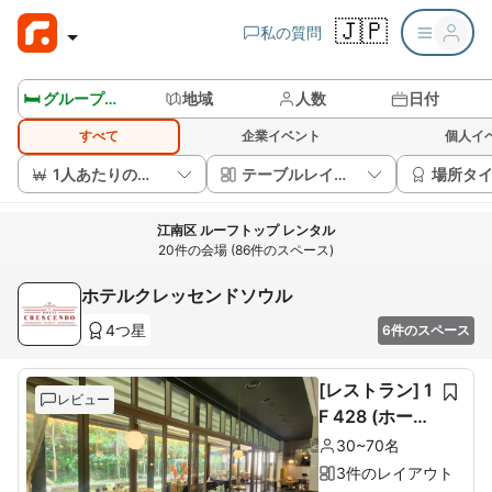
🇯🇵
私の質問
🛏️ グループルームを見る
地域
人数
日付
すべて
企業イベント
個人イ
1人あたりの価格
テーブルレイアウト
場所タ
江南区 ルーフトップ レンタル
20件の会場 (86件のスペース)
ホテルクレッセンドソウル
4つ星
6件のスペース
[レストラン] 1
レビュー
F 428 (ホール
60席+ルーム1
30~70名
0席)
3件のレイアウト