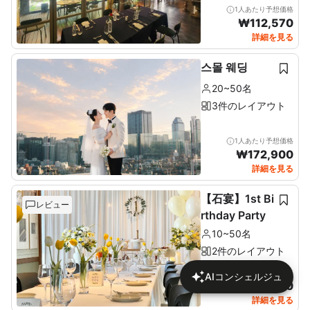
1人あたり予想価格
₩
112,570
詳細を見る
스몰 웨딩
20~50名
3件のレイアウト
1人あたり予想価格
₩
172,900
詳細を見る
【石宴】1st Bi
レビュー
rthday Party
10~50名
2件のレイアウト
1人あたり予想価格
AIコンシェルジュ
₩
137,680
詳細を見る