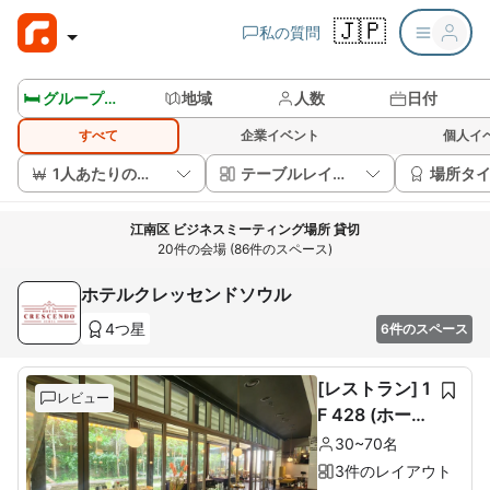
🇯🇵
私の質問
🛏️ グループルームを見る
地域
人数
日付
すべて
企業イベント
個人イ
1人あたりの価格
テーブルレイアウト
場所タ
江南区 ビジネスミーティング場所 貸切
20件の会場 (86件のスペース)
ホテルクレッセンドソウル
4つ星
6件のスペース
[レストラン] 1
レビュー
F 428 (ホール
60席+ルーム1
30~70名
0席)
3件のレイアウト