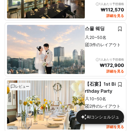
1人あたり予想価格
₩
112,570
詳細を見る
스몰 웨딩
20~50名
3件のレイアウト
1人あたり予想価格
₩
172,900
詳細を見る
【石宴】1st Bi
レビュー
rthday Party
10~50名
2件のレイアウト
1人あたり予想価格
AIコンシェルジュ
₩
137,680
詳細を見る