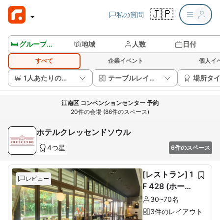
🇯🇵
私の質問
🛏️ グループルームを見る
地域
人数
日付
すべて
企業イベント
個人イ
1人あたりの価格
テーブルレイアウト
場所タ
江南区 コンベンションセンター 予約
20件の会場 (86件のスペース)
ホテルクレッセンドソウル
4つ星
6件のスペース
[レストラン] 1
レビュー
F 428 (ホール
60席+ルーム1
30~70名
0席)
3件のレイアウト