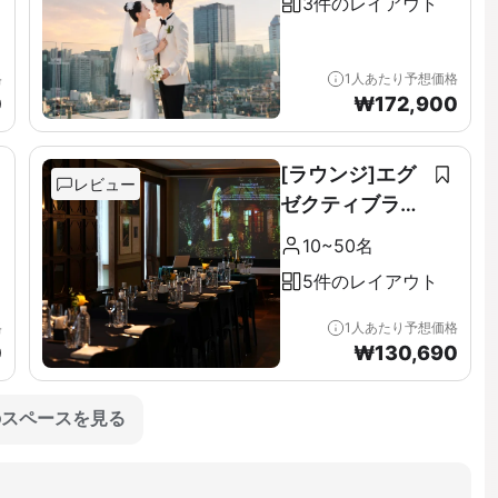
3件のレイアウト
格
1人あたり予想価格
0
₩
172,900
[ラウンジ]エグ
レビュー
ゼクティブラウ
ンジ＆テラス全
10~50名
階（11F）
5件のレイアウト
格
1人あたり予想価格
0
₩
130,690
のスペースを見る