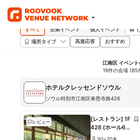
すべて
企業イベント
個人イベント
場所タイプ
高速応答
おすすめ
江南区 イベント
19件の会場 (8
ホテルクレッセンドソウル
ソウル特別市江南区奉恩寺路428
[レストラン] 1F
レビュー
428 (ホール60
席+ルーム10席)
30~70名