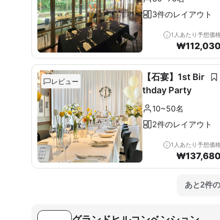
3件のレイアウト
1人あたり予想価
₩
112,03
【石宴】1st Bir
レビュー
thday Party
10~50名
2件のレイアウト
1人あたり予想価
₩
137,68
あと2件
グランドヒルコンベンション