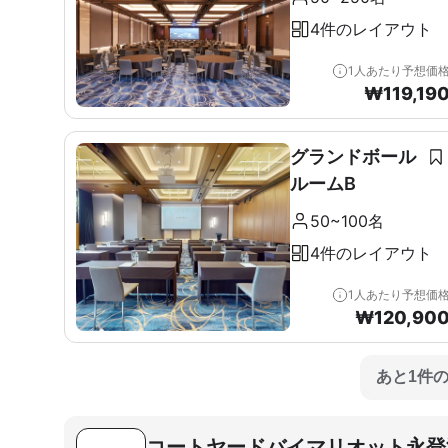
4件のレイアウト
1人あたり予想価
₩
119,19
グランドボール
ルームB
50~100名
4件のレイアウト
1人あたり予想価
₩
120,90
あと1件
コートヤードバイマリオット永登