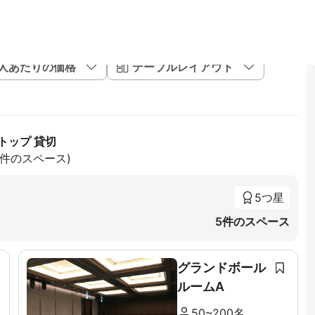
1人あたりの価格
テーブルレイアウト
トップ 貸切
96件のスペース)
5つ星
5件のスペース
グランドボール
ルームA
50~200名