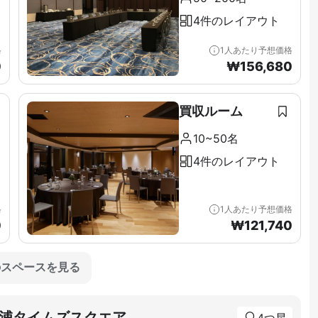
4件のレイアウト
格
1人あたり予想価格
0
₩
156,680
買収ルーム
10~50名
4件のレイアウト
格
1人あたり予想価格
0
₩
121,740
のスペースを見る
浦タイムズスクエア