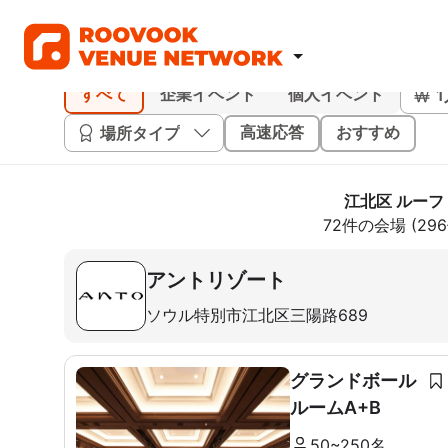
すべて
企業イベント
個人イベント
場所タイプ
高速応答
おすすめ
江北区 ルーフ
72件の会場 (2
アントリゾート
ソウル特別市江北区三陽路689
グランドボール
ルームA+B
50~250名