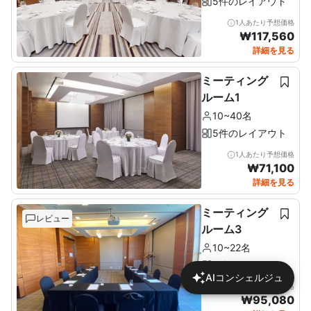
5件のレイアウト
1人あたり予想価格
₩
117,560
詳細を見る
ミーティング
ルーム1
10~40名
5件のレイアウト
1人あたり予想価格
₩
71,100
詳細を見る
ミーティング
レビュー
ルーム3
10~22名
5件のレイアウト
AIコンシェルジュ
1人あたり予想価格
₩
95,080