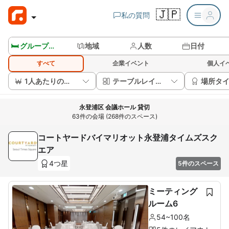
🇯🇵
私の質問
🛏️ グループルームを見る
地域
人数
日付
すべて
企業イベント
個人イ
1人あたりの価格
テーブルレイアウト
場所タ
永登浦区 会議ホール 貸切
63件の会場 (268件のスペース)
コートヤードバイマリオット永登浦タイムズスク
エア
4つ星
5件のスペース
ミーティング
ルーム6
54~100名