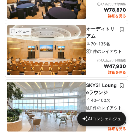
1人あたり予想価格
₩
78,870
詳細を見る
オーディトリ
レビュー
アム
70~135名
1件のレイアウト
1人あたり予想価格
₩
47,930
詳細を見る
SKY31 Loung
eラウンジ
40~100名
1件のレイアウト
1人あたり予想価格
AIコンシェルジュ
₩
18,260
詳細を見る