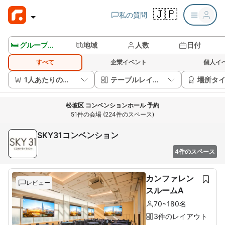
🇯🇵
私の質問
🛏️ グループルームを見る
地域
人数
日付
すべて
企業イベント
個人イ
1人あたりの価格
テーブルレイアウト
場所タ
松坡区 コンベンションホール 予約
51件の会場 (224件のスペース)
SKY31コンベンション
4件のスペース
カンファレン
レビュー
スルームA
70~180名
3件のレイアウト