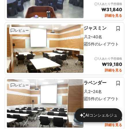
1人あたり予想価格
₩
31,840
詳細を見る
ジャスミン
レビュー
2~40名
5件のレイアウト
1人あたり予想価格
₩
19,180
詳細を見る
ラベンダー
レビュー
2~24名
5件のレイアウト
1人あたり予想価格
AIコンシェルジュ
₩
24,610
詳細を見る