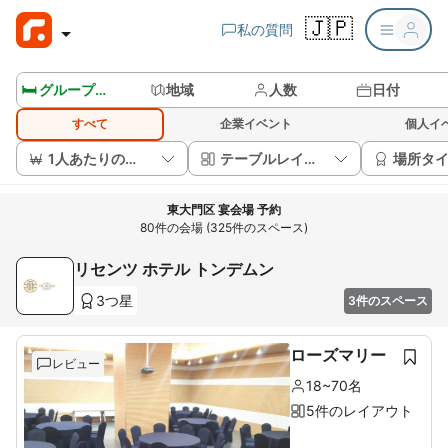
🇯🇵
私の質問
🛏️ グループルームを見る
地域
人数
日付
すべて
企業イベント
個人イ
1人あたりの価格
テーブルレイアウト
場所タ
東大門区 宴会場 予約
80件の会場 (325件のスペース)
リセンツ ホテル トンデムン
3つ星
3件のスペース
ローズマリー
レビュー
18~70名
5件のレイアウト