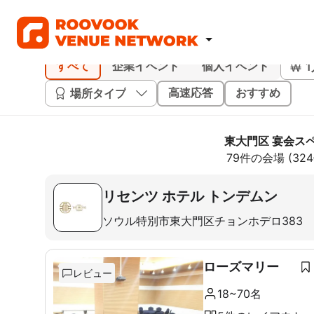
すべて
企業イベント
個人イベント
場所タイプ
高速応答
おすすめ
東大門区 宴会ス
79件の会場 (3
リセンツ ホテル トンデムン
ソウル特別市東大門区チョンホデロ383
ローズマリー
レビュー
18~70名