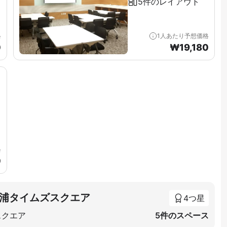
5件のレイアウト
格
1人あたり予想価格
0
₩
19,180
格
0
浦タイムズスクエア
4つ星
スクエア
5件のスペース