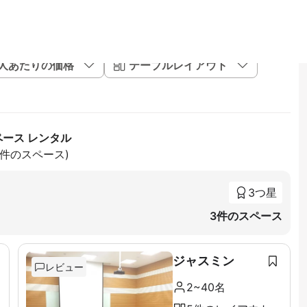
1人あたりの価格
テーブルレイアウト
ペース レンタル
24件のスペース)
3つ星
3件のスペース
ジャスミン
レビュー
2~40名