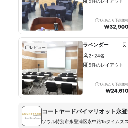
5件のレイアウト
1人あたり予想価
₩
32,90
ラベンダー
レビュー
2~24名
5件のレイアウト
1人あたり予想価
₩
24,61
コートヤードバイマリオット永登
ソウル特別市永登浦区永中路15タイムズ