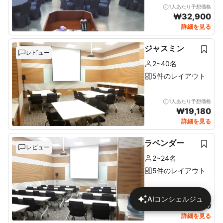
1人あたり予想価格
₩
32,900
詳細を見る
ジャスミン
レビュー
2~40名
5件のレイアウト
1人あたり予想価格
₩
19,180
詳細を見る
ラベンダー
レビュー
2~24名
5件のレイアウト
1人あたり予想価格
AIコンシェルジュ
₩
24,610
詳細を見る