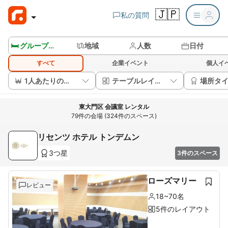
🇯🇵
私の質問
🛏️ グループルームを見る
地域
人数
日付
すべて
企業イベント
個人イ
1人あたりの価格
テーブルレイアウト
場所タ
東大門区 会議室 レンタル
79件の会場 (324件のスペース)
リセンツ ホテル トンデムン
3つ星
3件のスペース
ローズマリー
レビュー
18~70名
5件のレイアウト