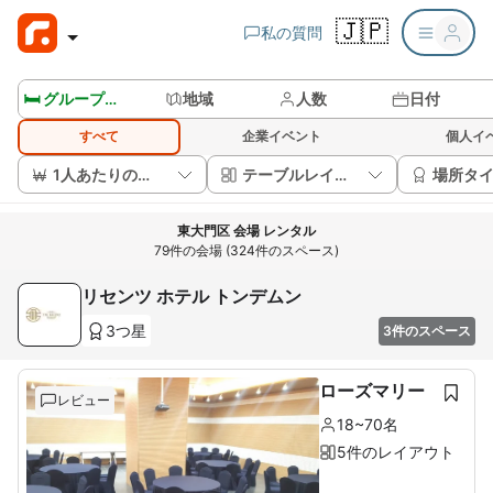
🇯🇵
私の質問
🛏️ グループルームを見る
地域
人数
日付
すべて
企業イベント
個人イ
1人あたりの価格
テーブルレイアウト
場所タ
東大門区 会場 レンタル
79件の会場 (324件のスペース)
リセンツ ホテル トンデムン
3つ星
3件のスペース
ローズマリー
レビュー
18~70名
5件のレイアウト