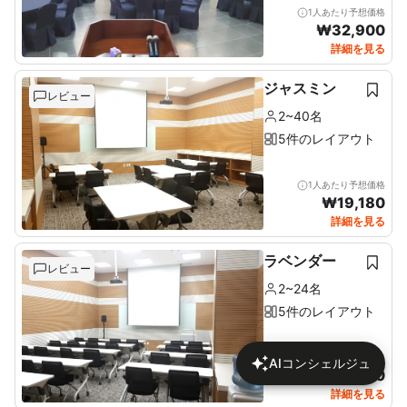
1人あたり予想価格
₩
32,900
詳細を見る
ジャスミン
レビュー
2~40名
5件のレイアウト
1人あたり予想価格
₩
19,180
詳細を見る
ラベンダー
レビュー
2~24名
5件のレイアウト
1人あたり予想価格
AIコンシェルジュ
₩
24,610
詳細を見る