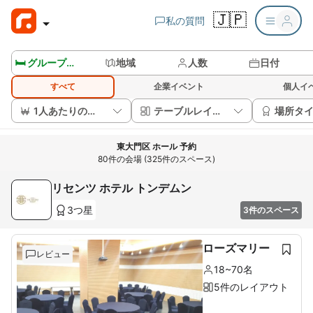
🇯🇵
私の質問
🛏️ グループルームを見る
地域
人数
日付
すべて
企業イベント
個人イ
1人あたりの価格
テーブルレイアウト
場所タ
東大門区 ホール 予約
80件の会場 (325件のスペース)
リセンツ ホテル トンデムン
3つ星
3件のスペース
ローズマリー
レビュー
18~70名
5件のレイアウト