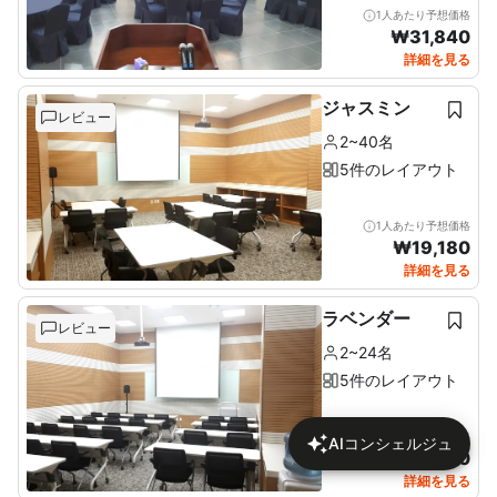
1人あたり予想価格
₩
31,840
詳細を見る
ジャスミン
レビュー
2~40名
5件のレイアウト
1人あたり予想価格
₩
19,180
詳細を見る
ラベンダー
レビュー
2~24名
5件のレイアウト
1人あたり予想価格
AIコンシェルジュ
₩
24,610
詳細を見る