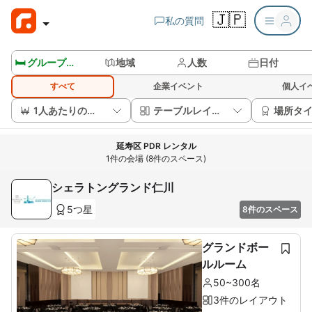
🇯🇵
私の質問
🛏️ グループルームを見る
地域
人数
日付
すべて
企業イベント
個人イ
1人あたりの価格
テーブルレイアウト
場所タ
延寿区 PDR レンタル
1件の会場 (8件のスペース)
シェラトングランド仁川
5つ星
8件のスペース
グランドボー
ルルーム
50~300名
3件のレイアウト