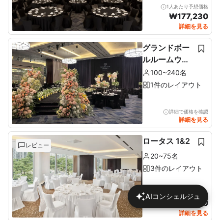
1人あたり予想価格
₩
177,230
詳細を見る
グランドボー
ルルームウェ
ディング
100~240名
1件のレイアウト
詳細で価格を確認
詳細を見る
ロータス 1&2
レビュー
20~75名
3件のレイアウト
1人あたり予想価格
AIコンシェルジュ
₩
134,400
詳細を見る