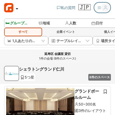
🇯🇵
私の質問
🛏️ グループルームを見る
地域
人数
日付
すべて
企業イベント
個人イ
1人あたりの価格
テーブルレイアウト
場所タ
延寿区 会議室 貸切
1件の会場 (8件のスペース)
シェラトングランド仁川
5つ星
8件のスペース
グランドボー
ルルーム
50~300名
3件のレイアウト