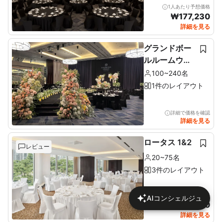
1人あたり予想価格
₩
177,230
詳細を見る
グランドボー
ルルームウェ
ディング
100~240名
1件のレイアウト
詳細で価格を確認
詳細を見る
ロータス 1&2
レビュー
20~75名
3件のレイアウト
1人あたり予想価格
AIコンシェルジュ
₩
134,400
詳細を見る