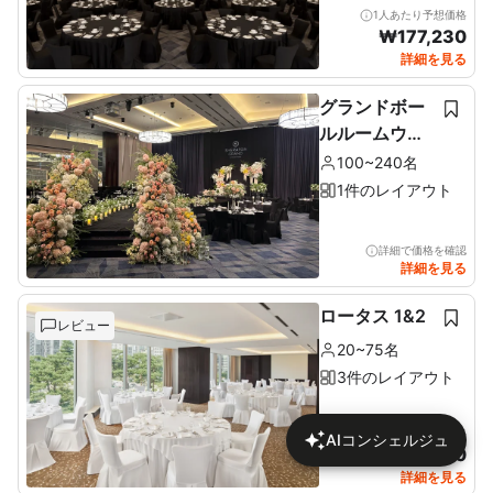
1人あたり予想価格
₩
177,230
詳細を見る
グランドボー
ルルームウェ
ディング
100~240名
1件のレイアウト
詳細で価格を確認
詳細を見る
ロータス 1&2
レビュー
20~75名
3件のレイアウト
1人あたり予想価格
AIコンシェルジュ
₩
134,400
詳細を見る