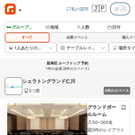
🇯🇵
私の質問
🛏️ グループルームを見る
地域
人数
日付
すべて
企業イベント
個人イ
1人あたりの価格
テーブルレイアウト
場所タ
延寿区 ルーフトップ 予約
1件の会場 (8件のスペース)
シェラトングランド仁川
5つ星
8件のスペース
グランドボー
ルルーム
50~300名
3件のレイアウト