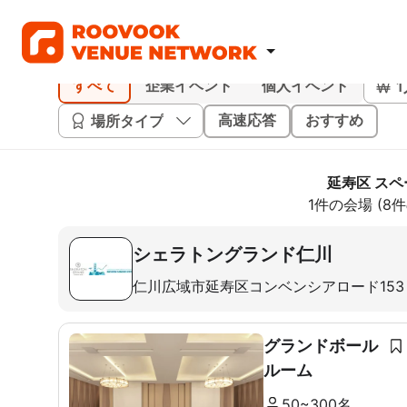
すべて
企業イベント
個人イベント
場所タイプ
高速応答
おすすめ
延寿区 スペ
1件の会場 (8
シェラトングランド仁川
仁川広域市延寿区コンベンシアロード153
グランドボール
ルーム
50~300名