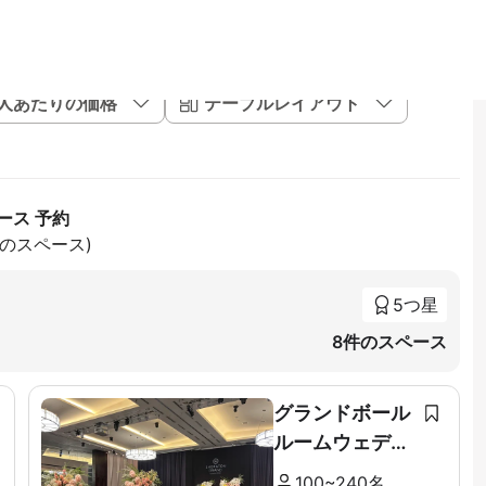
1人あたりの価格
テーブルレイアウト
ース 予約
件のスペース)
5つ星
8件のスペース
グランドボール
ルームウェディ
ング
100~240名