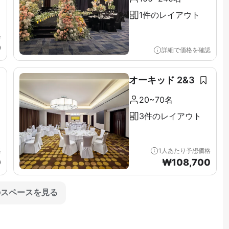
1件のレイアウト
格
0
詳細で価格を確認
オーキッド 2&3
20~70名
3件のレイアウト
格
1人あたり予想価格
0
₩
108,700
のスペースを見る