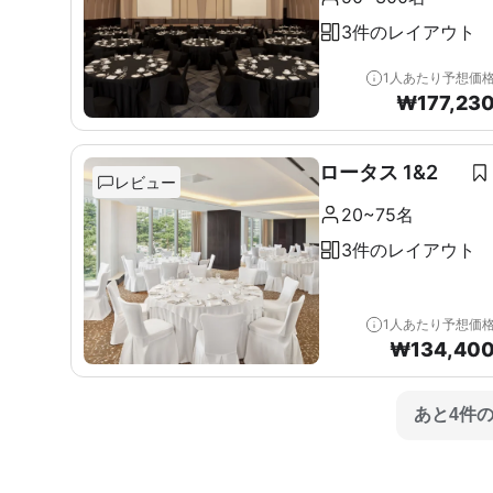
3件のレイアウト
1人あたり予想価
₩
177,23
ロータス 1&2
レビュー
20~75名
3件のレイアウト
1人あたり予想価
₩
134,40
あと4件