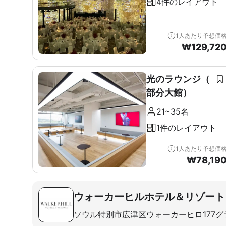
4件のレイアウト
1人あたり予想価
₩
129,72
光のラウンジ（
部分大館）
21~35名
1件のレイアウト
1人あたり予想価
₩
78,19
ウォーカーヒルホテル＆リゾート
ソウル特別市広津区ウォーカーヒロ177