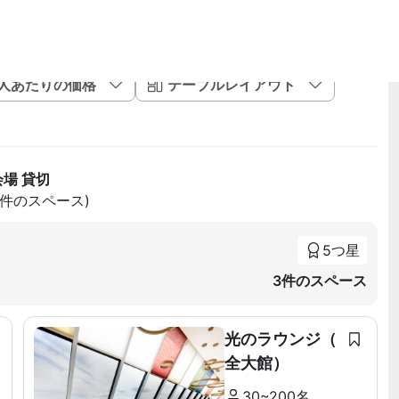
1人あたりの価格
テーブルレイアウト
会場 貸切
20件のスペース)
5つ星
3件のスペース
光のラウンジ（
全大館）
30~200名