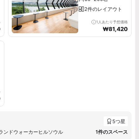
2件のレイアウト
格
1人あたり予想価格
0
₩
81,420
格
0
5つ星
グランドウォーカーヒルソウル
1件のスペース