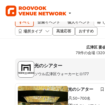
すべて
企業イベント
個人イベント
場所タイプ
高速応答
おすすめ
広津区 宴
79件の会場 (3
光のシアター
ソウル広津区ウォーカーヒロ177
光のシアター
50~700名