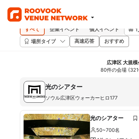
すべて
企業イベント
個人イベント
場所タイプ
高速応答
おすすめ
広津区 大規模
80件の会場 (3
光のシアター
ソウル広津区ウォーカーヒロ177
光のシアター
50~700名