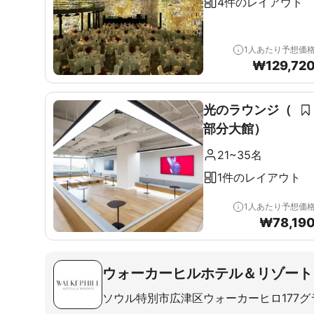
4件のレイアウト
1人あたり予想価
₩
129,72
光のラウンジ（
部分大館）
21~35名
1件のレイアウト
1人あたり予想価
₩
78,19
ウォーカーヒルホテル＆リゾート
ソウル特別市広津区ウォーカーヒロ177