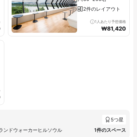
2件のレイアウト
格
1人あたり予想価格
0
₩
81,420
格
0
5つ星
グランドウォーカーヒルソウル
1件のスペース