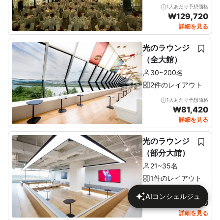
1人あたり予想価格
₩
129,720
詳細を見る
光のラウンジ
（全大館）
30~200名
2件のレイアウト
1人あたり予想価格
₩
81,420
詳細を見る
光のラウンジ
（部分大館）
21~35名
1件のレイアウト
1人あたり予想価格
AIコンシェルジュ
₩
78,190
詳細を見る