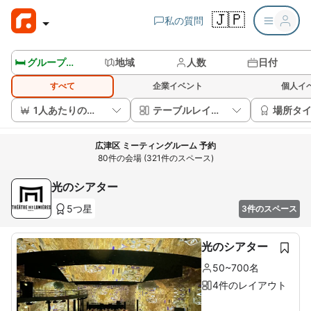
🇯🇵
私の質問
🛏️ グループルームを見る
地域
人数
日付
すべて
企業イベント
個人イ
1人あたりの価格
テーブルレイアウト
場所タ
広津区 ミーティングルーム 予約
80件の会場 (321件のスペース)
光のシアター
5つ星
3件のスペース
光のシアター
50~700名
4件のレイアウト