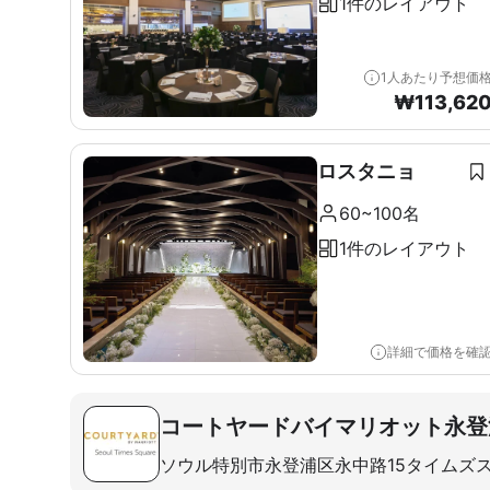
1件のレイアウト
1人あたり予想価
₩
113,62
ロスタニョ
60~100名
1件のレイアウト
詳細で価格を確
コートヤードバイマリオット永登
ソウル特別市永登浦区永中路15タイムズ