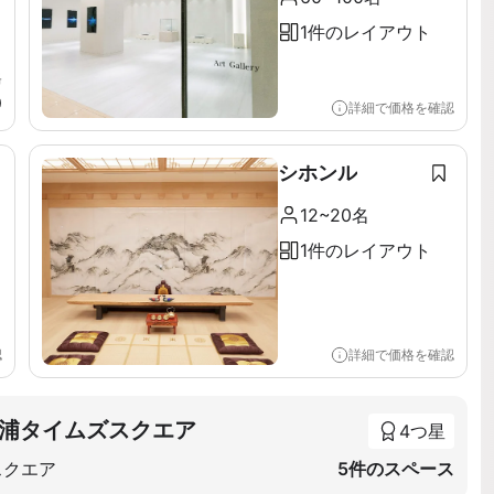
1件のレイアウト
格
0
詳細で価格を確認
シホンル
12~20名
1件のレイアウト
認
詳細で価格を確認
浦タイムズスクエア
4つ星
スクエア
5件のスペース