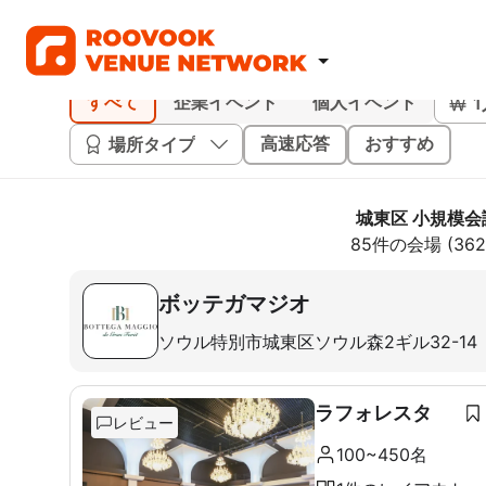
すべて
企業イベント
個人イベント
場所タイプ
高速応答
おすすめ
城東区 小規模会
85件の会場 (3
ボッテガマジオ
ソウル特別市城東区ソウル森2ギル32-14
ラフォレスタ
レビュー
100~450名