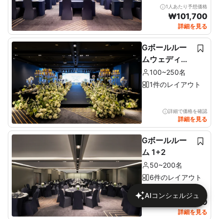
1人あたり予想価格
₩
101,700
詳細を見る
Gボールルー
ムウェディン
グ
100~250名
1件のレイアウト
詳細で価格を確認
詳細を見る
Gボールルー
ム 1+2
50~200名
6件のレイアウト
1人あたり予想価格
AIコンシェルジュ
₩
113,480
詳細を見る