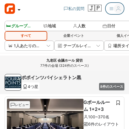
🇯🇵
私の質問
🛏️ グループルームを見る
地域
人数
日付
すべて
企業イベント
個人イ
1人あたりの価格
テーブルレイアウト
場所タ
九老区 会議ホール 貸切
77件の会場 (324件のスペース)
ポポインツバイシェラトン黒
4つ星
8件のスペース
Gボールルー
レビュー
ム 1+2+3
100~370名
6件のレイアウト