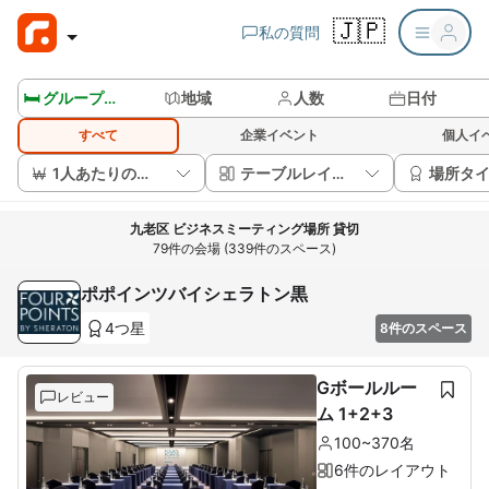
🇯🇵
私の質問
🛏️ グループルームを見る
地域
人数
日付
すべて
企業イベント
個人イ
1人あたりの価格
テーブルレイアウト
場所タ
九老区 ビジネスミーティング場所 貸切
79件の会場 (339件のスペース)
ポポインツバイシェラトン黒
4つ星
8件のスペース
Gボールルー
レビュー
ム 1+2+3
100~370名
6件のレイアウト