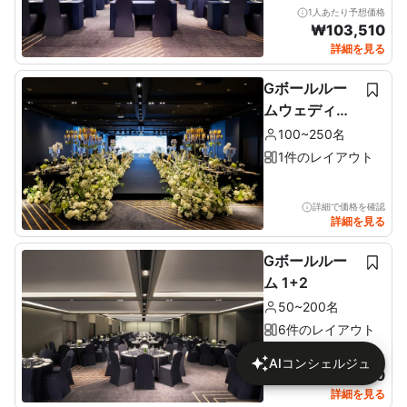
1人あたり予想価格
₩
103,510
詳細を見る
Gボールルー
ムウェディン
グ
100~250名
1件のレイアウト
詳細で価格を確認
詳細を見る
Gボールルー
ム 1+2
50~200名
6件のレイアウト
1人あたり予想価格
AIコンシェルジュ
₩
113,430
詳細を見る