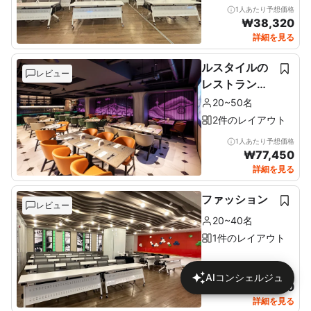
1人あたり予想価格
₩
38,320
詳細を見る
ルスタイルの
レビュー
レストラン＆
ルーフトップ
20~50名
2件のレイアウト
1人あたり予想価格
₩
77,450
詳細を見る
ファッション
レビュー
20~40名
1件のレイアウト
1人あたり予想価格
AIコンシェルジュ
₩
46,170
詳細を見る