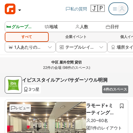
🇯🇵
私の質問
🛏️ グループルームを見る
地域
人数
日付
すべて
企業イベント
個人イ
1人あたりの価格
テーブルレイアウト
場所タ
中区 屋外空間 貸切
22件の会場 (98件のスペース)
イビススタイルアンバサダーソウル明洞
3つ星
4件のスペース
ラモード+ミ
レビュー
ーティングル
ーム
20~60名
1件のレイアウト