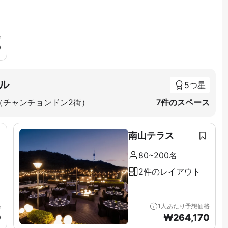
格
0
ル
5つ星
（チャンチョンドン2街）
7件のスペース
南山テラス
80~200名
2件のレイアウト
格
1人あたり予想価格
0
₩
264,170