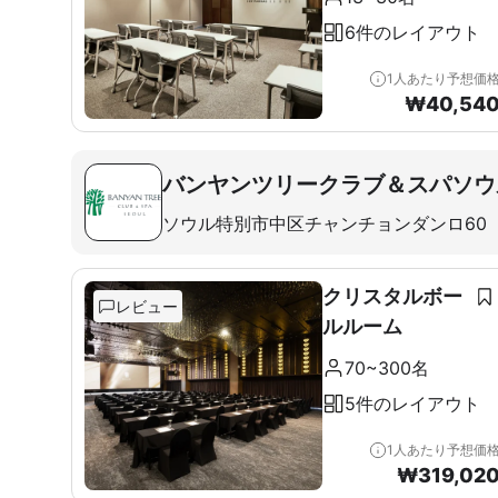
6件のレイアウト
1人あたり予想価
₩
40,54
バンヤンツリークラブ＆スパソウ
ソウル特別市中区チャンチョンダンロ60
クリスタルボー
レビュー
ルルーム
70~300名
5件のレイアウト
1人あたり予想価
₩
319,02