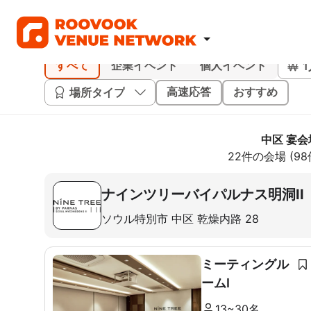
すべて
企業イベント
個人イベント
場所タイプ
高速応答
おすすめ
中区 宴会
22件の会場 (9
ナインツリーバイパルナス明洞II
ソウル特別市 中区 乾燥内路 28
ミーティングル
ームI
13~30名