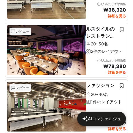
1人あたり予想価格
₩
38,320
詳細を見る
ルスタイルの
レビュー
レストラン＆
ルーフトップ
20~50名
2件のレイアウト
1人あたり予想価格
₩
78,380
詳細を見る
ファッション
レビュー
20~40名
1件のレイアウト
1人あたり予想価格
AIコンシェルジュ
₩
46,170
詳細を見る