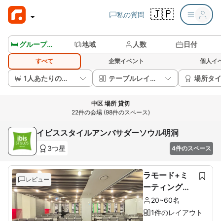
🇯🇵
私の質問
🛏️ グループルームを見る
地域
人数
日付
すべて
企業イベント
個人イ
1人あたりの価格
テーブルレイアウト
場所タ
中区 場所 貸切
22件の会場 (98件のスペース)
イビススタイルアンバサダーソウル明洞
3つ星
4件のスペース
ラモード+ミ
レビュー
ーティングル
ーム
20~60名
1件のレイアウト