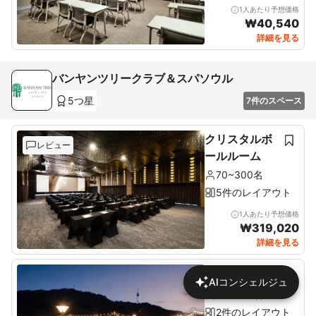
1人あたり予想価格
₩
40,540
詳細を見る
バンヤンツリークラブ＆スパソウル
5つ星
7件のスペース
クリスタルボ
レビュー
ールルーム
70~300名
5件のレイアウト
1人あたり予想価格
₩
319,020
詳細を見る
南山テラス
AIコンシェルジュ
80~200名
2件のレイアウト