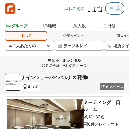
🇯🇵
私の質問
🛏️ グループルームを見る
地域
人数
日付
すべて
企業イベント
個人イ
1人あたりの価格
テーブルレイアウト
場所タ
中区 ホール レンタル
22件の会場 (98件のスペース)
ナインツリーバイパルナス明洞II
4つ星
1件のスペース
ミーティング
ルームI
13~30名
6件のレイアウト